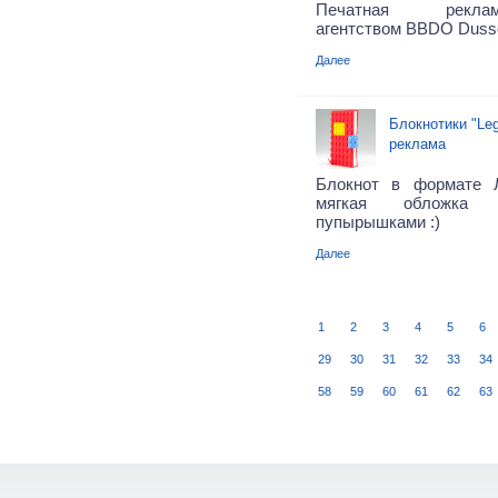
Печатная рекла
агентством BBDO Dusse
Далее
Блокнотики "Le
реклама
Блокнот в формате Л
мягкая обложка
пупырышками :)
Далее
1
2
3
4
5
6
29
30
31
32
33
34
58
59
60
61
62
63