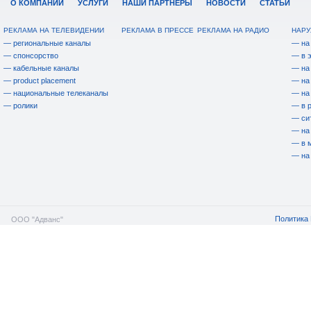
О КОМПАНИИ
УСЛУГИ
НАШИ ПАРТНЕРЫ
НОВОСТИ
СТАТЬИ
РЕКЛАМА НА ТЕЛЕВИДЕНИИ
РЕКЛАМА В ПРЕССЕ
РЕКЛАМА НА РАДИО
НАРУ
— региональные каналы
— на
— спонсорство
— в 
— кабельные каналы
— на
— product placement
— на
— национальные телеканалы
— на
— ролики
— в 
— си
— на
— в 
— на
Политика 
ООО "Адванс"