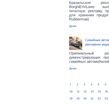
Бразильское рекл
BorghiErh/Lowe вы
печатную рекламу, п
для хранения продук
Rubbermaid.
Далее
Семейные автом
рекламное виде
Оригинальный ре
демонстрирующих пр
семейных автомобилей T
Далее
1
2
3
4
5
6
30
31
32
33
34
35
58
59
60
61
62
63