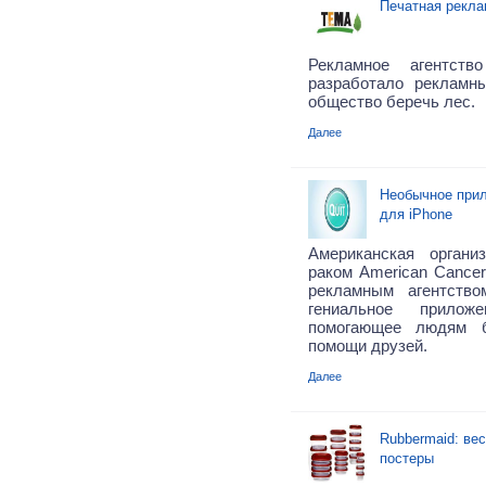
Печатная рекла
Рекламное агентств
разработало рекламн
общество беречь лес.
Далее
Необычное прил
для iPhone
Американская орган
раком American Cancer
рекламным агентство
гениальное прилож
помогающее людям б
помощи друзей.
Далее
Rubbermaid: ве
постеры