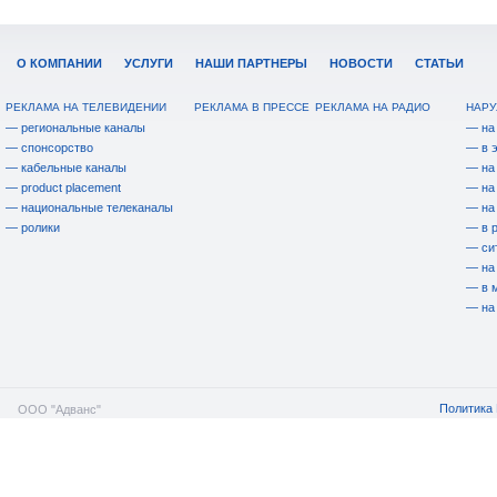
О КОМПАНИИ
УСЛУГИ
НАШИ ПАРТНЕРЫ
НОВОСТИ
СТАТЬИ
РЕКЛАМА НА ТЕЛЕВИДЕНИИ
РЕКЛАМА В ПРЕССЕ
РЕКЛАМА НА РАДИО
НАРУ
— региональные каналы
— на
— спонсорство
— в 
— кабельные каналы
— на
— product placement
— на
— национальные телеканалы
— на
— ролики
— в 
— си
— на
— в 
— на
Политика 
ООО "Адванс"