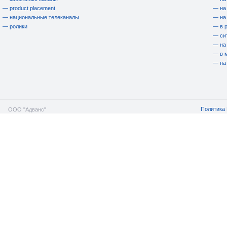
— product placement
— на
— национальные телеканалы
— на
— ролики
— в 
— си
— на
— в 
— на
Политика 
ООО "Адванс"