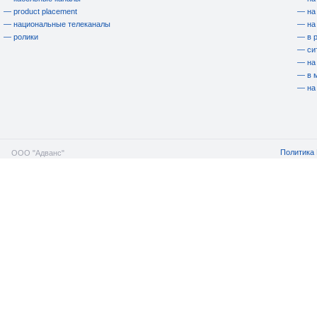
— product placement
— на
— национальные телеканалы
— на
— ролики
— в 
— си
— на
— в 
— на
Политика 
ООО "Адванс"