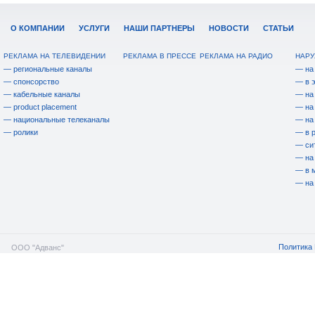
О КОМПАНИИ
УСЛУГИ
НАШИ ПАРТНЕРЫ
НОВОСТИ
СТАТЬИ
РЕКЛАМА НА ТЕЛЕВИДЕНИИ
РЕКЛАМА В ПРЕССЕ
РЕКЛАМА НА РАДИО
НАРУ
— региональные каналы
— на
— спонсорство
— в 
— кабельные каналы
— на
— product placement
— на
— национальные телеканалы
— на
— ролики
— в 
— си
— на
— в 
— на
Политика 
ООО "Адванс"