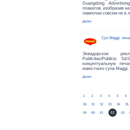
Guangdong Advertisi
плакатов, изобразив н
лампочки совсем не в 
Далее
Суп Maggi: печ
Эквадорское рекл
Publicitas/Publicis 
концептуальную печ
известного супа Maggi.
Далее
1
2
3
4
5
6
30
31
32
33
34
35
62
59
60
61
63