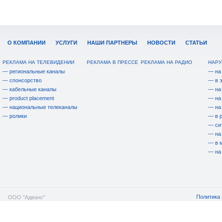
О КОМПАНИИ
УСЛУГИ
НАШИ ПАРТНЕРЫ
НОВОСТИ
СТАТЬИ
РЕКЛАМА НА ТЕЛЕВИДЕНИИ
РЕКЛАМА В ПРЕССЕ
РЕКЛАМА НА РАДИО
НАРУ
— региональные каналы
— на
— спонсорство
— в 
— кабельные каналы
— на
— product placement
— на
— национальные телеканалы
— на
— ролики
— в 
— си
— на
— в 
— на
Политика 
ООО "Адванс"