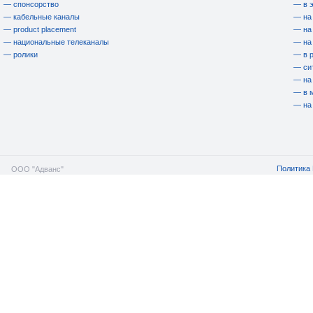
— спонсорство
— в 
— кабельные каналы
— на
— product placement
— на
— национальные телеканалы
— на
— ролики
— в 
— си
— на
— в 
— на
Политика 
ООО "Адванс"