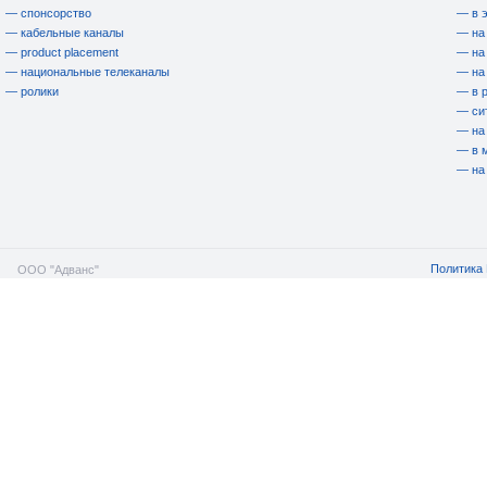
— спонсорство
— в 
— кабельные каналы
— на
— product placement
— на
— национальные телеканалы
— на
— ролики
— в 
— си
— на
— в 
— на
Политика 
ООО "Адванс"