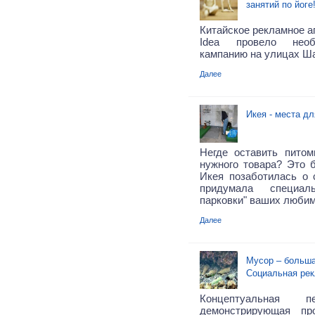
занятий по йоге
Китайское рекламное аг
Idea провело нео
кампанию на улицах Ш
Далее
Икея - места для
Негде оставить пито
нужного товара? Это 
Икея позаботилась о 
придумала специа
парковки" ваших любим
Далее
Мусор – больша
Социальная рек
Концептуальная п
демонстрирующая пр