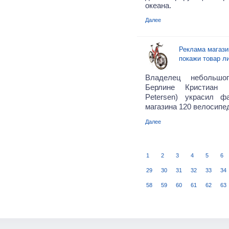
океана.
Далее
Реклама магази
покажи товар л
Владелец небольшо
Берлине Кристиан П
Petersen) украсил ф
магазина 120 велосипе
Далее
1
2
3
4
5
6
29
30
31
32
33
34
58
59
60
61
62
63