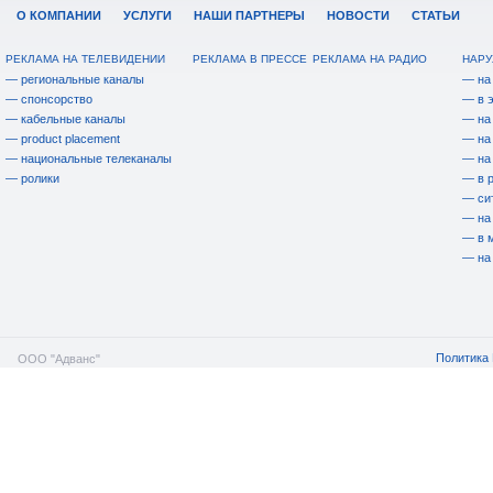
О КОМПАНИИ
УСЛУГИ
НАШИ ПАРТНЕРЫ
НОВОСТИ
СТАТЬИ
РЕКЛАМА НА ТЕЛЕВИДЕНИИ
РЕКЛАМА В ПРЕССЕ
РЕКЛАМА НА РАДИО
НАРУ
— региональные каналы
— на
— спонсорство
— в 
— кабельные каналы
— на
— product placement
— на
— национальные телеканалы
— на
— ролики
— в 
— си
— на
— в 
— на
Политика 
ООО "Адванс"