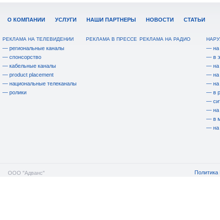
О КОМПАНИИ
УСЛУГИ
НАШИ ПАРТНЕРЫ
НОВОСТИ
СТАТЬИ
РЕКЛАМА НА ТЕЛЕВИДЕНИИ
РЕКЛАМА В ПРЕССЕ
РЕКЛАМА НА РАДИО
НАРУ
— региональные каналы
— на
— спонсорство
— в 
— кабельные каналы
— на
— product placement
— на
— национальные телеканалы
— на
— ролики
— в 
— си
— на
— в 
— на
Политика 
ООО "Адванс"