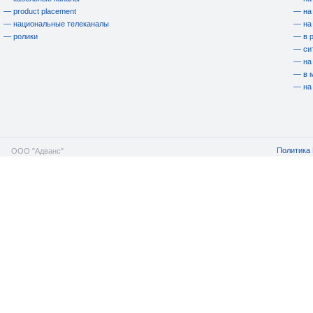
— product placement
— на
— национальные телеканалы
— на
— ролики
— в 
— си
— на
— в 
— на
Политика 
ООО "Адванс"