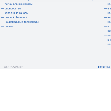
— региональные каналы
— на
— спонсорство
— в 
— кабельные каналы
— на
— product placement
— на
— национальные телеканалы
— на
— ролики
— в 
— си
— на
— в 
— на
Политика 
ООО "Адванс"