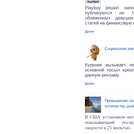
Playboy решил нап
публикуются не т
обнаженных девуше
статей на финансовую 
Далее
Социальная рек
Курение вызывает н
основной посыл креа
данную рекламу.
Далее
Превышение ско
количеству дне
В США установили инте
показывающий после
скорости в 25 миль/час.