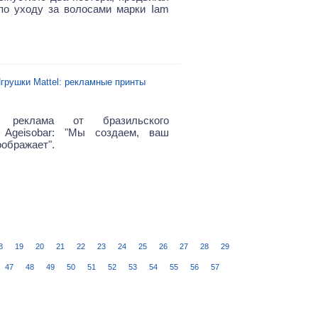
по уходу за волосами марки Iam
грушки Mattel: рекламные принты
я реклама от бразильского
а Ageisobar: "Мы создаем, ваш
оображает".
8
19
20
21
22
23
24
25
26
27
28
29
47
48
49
50
51
52
53
54
55
56
57