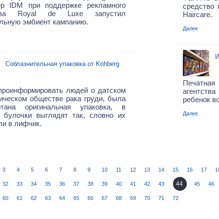
ер IDM при поддержке рекламного
средство 
ства Royal de Luxe запустил
Haircare.
льную эмбиент кампанию.
Далее
И
Соблазнительная упаковка от Kohberg
Печатна
проинформировать людей о датском
агентств
ическом обществе рака груди, была
ребенок в
отана оригинальная упаковка, в
Далее
й булочки выглядят так, словно их
и в лифчик.
3
4
5
6
7
8
9
10
11
12
13
14
15
16
17
1
44
32
33
34
35
36
37
38
39
40
41
42
43
45
46
60
61
62
63
64
65
66
67
68
69
70
71
72