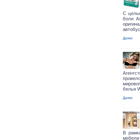
С цель
боли A
оригин
автобус
Далее
Агентст
провел
мировог
белья W
Далее
В рамк
мебел