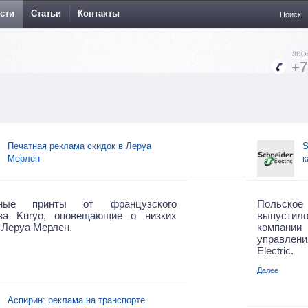
сти
Статьи
Контакты
Поиск:
Печатная реклама скидок в Леруа
S
Мерлен
к
мные принты от французского
Польское
тва Kuryo, оповещающие о низких
выпустил
 Леруа Мерлен.
компании
управлен
Electric.
Далее
Аспирин: реклама на транспорте