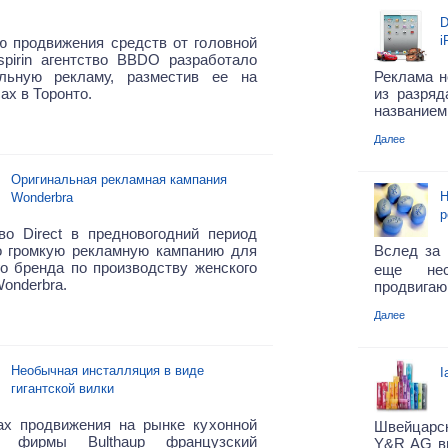
D
i
ю продвижения средств от головной
spirin агентство BBDO разработало
альную рекламу, разместив ее на
Реклама н
ах в Торонто.
из разряд
названием
Далее
Оригинальная рекламная кампания
Н
Wonderbra
р
во Direct в предновогодний период
о громкую рекламную кампанию для
Вслед за
о бренда по производству женского
еще нес
onderbra.
продвигаю
Далее
Необычная инсталляция в виде
I
гигантской вилки
ах продвижения на рынке кухонной
Швейцарск
и фирмы Bulthaup французский
Y&R AG вы