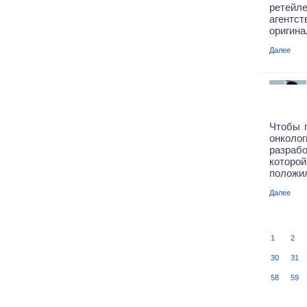
ретейл
агент
оригина
Далее
Чтобы 
онколог
разраб
которо
положил
Далее
1
2
30
31
58
59