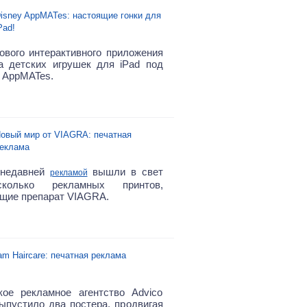
isney AppMATes: настоящие гонки для
Pad!
ового интерактивного приложения
а детских игрушек для iPad под
 AppMATes.
овый мир от VIAGRA: печатная
еклама
 недавней
вышли в свет
рекламой
колько рекламных принтов,
щие препарат VIAGRA.
am Haircare: печатная реклама
ое рекламное агентство Advico
пустило два постера, продвигая