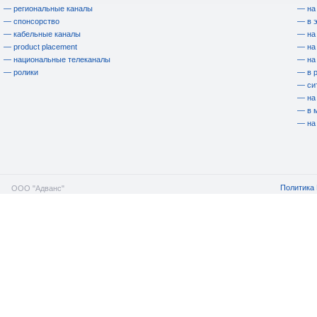
— региональные каналы
— на
— спонсорство
— в 
— кабельные каналы
— на
— product placement
— на
— национальные телеканалы
— на
— ролики
— в 
— си
— на
— в 
— на
Политика 
ООО "Адванс"